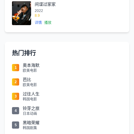
间谍过家家
2022
8.9
详情
播放
热门排行
奥本海默
1
欧美电影
芭比
2
欧美电影
过往人生
3
韩国电影
铃芽之旅
4
日本动画
黑暗荣耀
5
韩国剧集