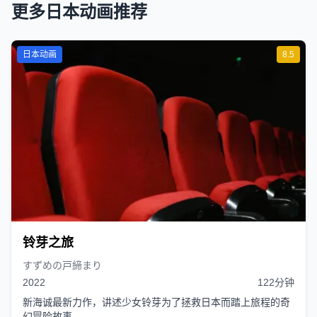
更多日本动画推荐
日本动画
8.5
铃芽之旅
すずめの戸締まり
2022
122分钟
新海诚最新力作，讲述少女铃芽为了拯救日本而踏上旅程的奇
幻冒险故事。