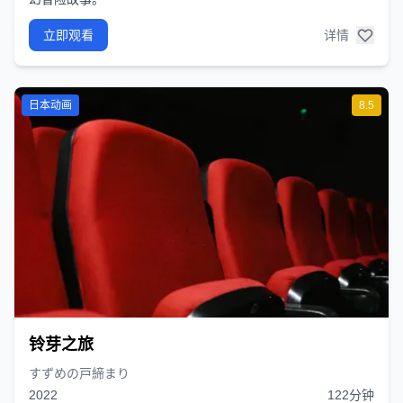
立即观看
详情
日本动画
8.5
铃芽之旅
すずめの戸締まり
2022
122分钟