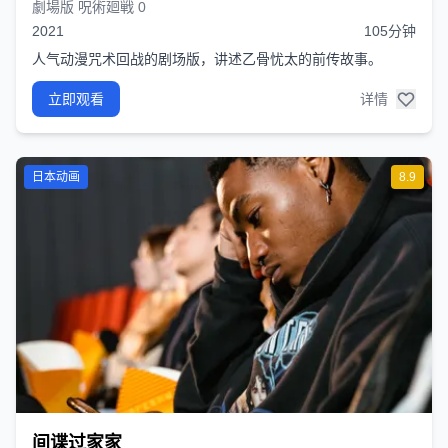
劇場版 呪術廻戦 0
2021
105分钟
人气动漫咒术回战的剧场版，讲述乙骨忧太的前传故事。
立即观看
详情
日本动画
8.9
间谍过家家