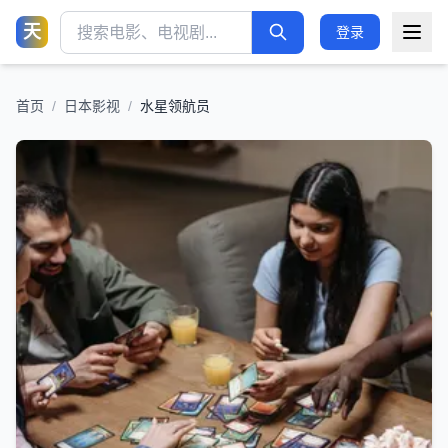
天
登录
首页
/
日本影视
/
水星领航员